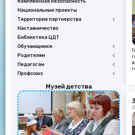
Комплексная безопасность
Национальные проекты
Территория партнерства
Наставничество
Библиотека ЦДТ
Обучающимся
Г
Родителям
г
в
Педагогам
г
Профсоюз
Музей детства
2