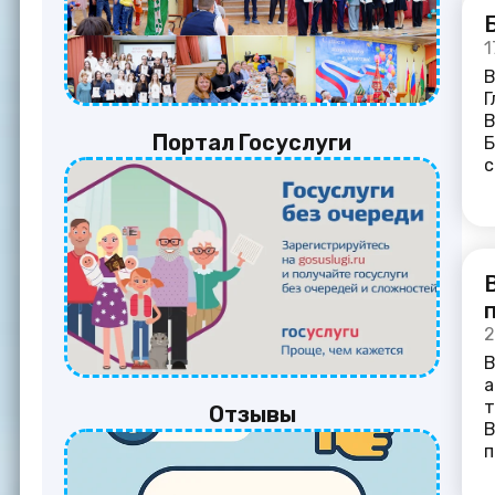
1
В
Г
В
Портал Госуслуги
Б
с
2
В
а
т
Отзывы
В
п