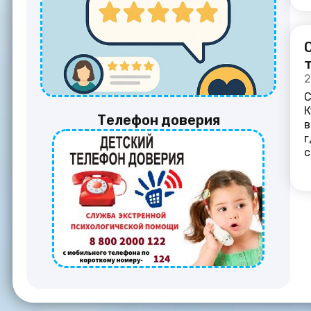
2
С
К
Телефон доверия
в
г
с