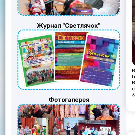
Журнал "Светлячок"
В
Г
В
с
Фотогалерея