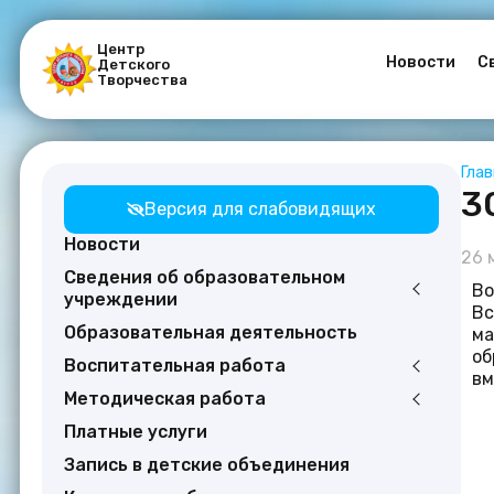
Центр
Новости
С
Детского
Творчества
Гла
3
Версия для слабовидящих
Новости
26 
Сведения об образовательном
Во
учреждении
Вс
Образовательная деятельность
ма
об
Воспитательная работа
вм
Методическая работа
Платные услуги
Запись в детские объединения