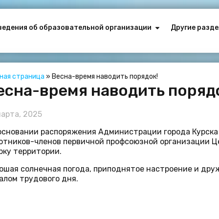
ведения об образовательной организации
Другие разде
вная страница
»
Весна-время наводить порядок!
есна-время наводить поряд
марта, 2025
основании распоряжения Администрации города Курска
отников-членов первичной профсоюзной организации Це
рку территории.
ошая солнечная погода, приподнятое настроение и дру
алом трудового дня.