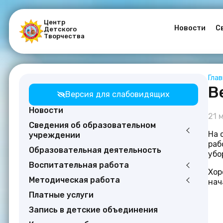
Центр
Новости
С
Детского
Творчества
Гла
В
Версия для слабовидящих
Новости
21 
Сведения об образовательном
На 
учреждении
раб
Образовательная деятельность
убо
Воспитательная работа
Хор
Методическая работа
нач
Платные услуги
Запись в детские объединения