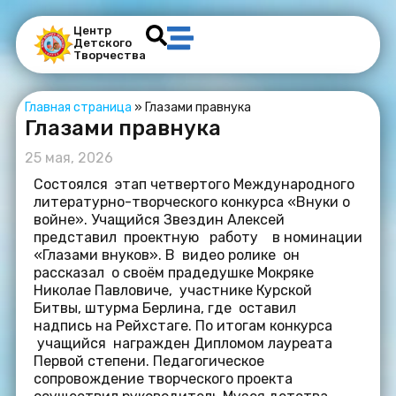
Центр
Детского
Творчества
Главная страница
»
Глазами правнука
Глазами правнука
25 мая, 2026
Состоялся этап четвертого Международного
литературно-творческого конкурса «Внуки о
войне». Учащийся Звездин Алексей
представил проектную работу в номинации
«Глазами внуков». В видео ролике он
рассказал о своём прадедушке Мокряке
Николае Павловиче, участнике Курской
Битвы, штурма Берлина, где оставил
надпись на Рейхстаге. По итогам конкурса
учащийся награжден Дипломом лауреата
Первой степени. Педагогическое
сопровождение творческого проекта