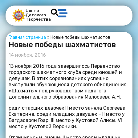
Центр
Детского
Творчества
Главная страница
»
Новые победы шахматистов
Новые победы шахматистов
14 ноября, 2016
13 ноября 2016 года завершилось Первенство
городского шахматного клуба среди юношей и
девушек. В этих соревнованиях успешно
выступили обучающиеся детского объединения
«Шахматы» под руководством педагога
дополнительного образования Малосаева А.Н.
реди старших девочек II место заняла Сергеева
Екатерина, среди младших девушек – II место у
Багдасарян Гоар, III место у Кустовой Алисы, VI
место у Кустовой Вероники.
Отличились и юноши: II место среди младших