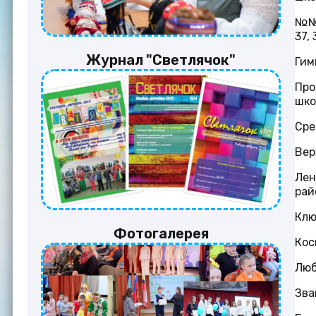
№№ 
37, 
Журнал "Светлячок"
Гим
Про
шко
Сре
Вер
Лен
рай
Клю
Фотогалерея
Кос
Люб
Зва