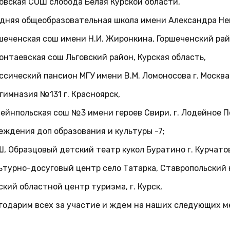
овская СОШ слобода Белая Курской области,
дняя общеобразовательная школа имени Александра Нев
шеченская сош имени Н.И. Жиронкина, Горшеченский райо
онтаевская сош Льговский район, Курская область,
ссический пансион МГУ имени В.М. Ломоносова г. Москва
гимназия №131 г. Красноярск,
ейнпольская сош №3 имени героев Свири, г. Лодейное П
еждения доп образования и культуры -7;
, Образцовый детский театр кукол Буратино г. Курчато
ьтурно-досуговый центр село Татарка, Ставропольский 
ский областной центр туризма, г. Курск,
годарим всех за участие и ждем на наших следующих м