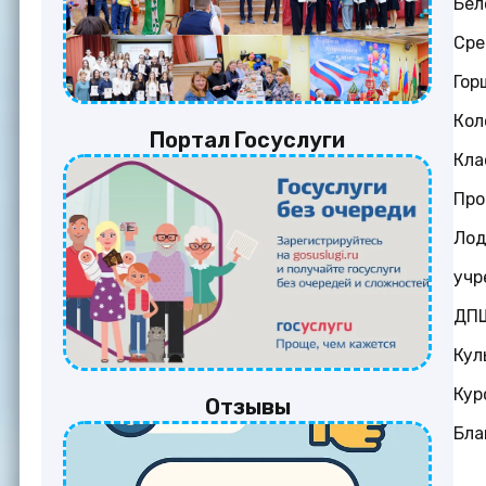
Бел
Сре
Гор
Кол
Портал Госуслуги
Кла
Про
Лод
учр
ДПШ
Кул
Кур
Отзывы
Бла