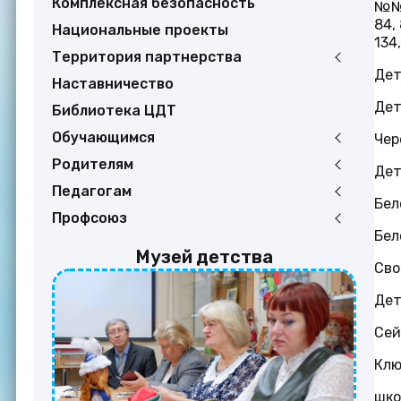
Комплексная безопасность
№№ 1
84, 
Национальные проекты
134
Территория партнерства
Дет
Наставничество
Дет
Библиотека ЦДТ
Обучающимся
Чер
Родителям
Дет
Педагогам
Бел
Профсоюз
Бел
Музей детства
Сво
Дет
Сей
Клю
шко