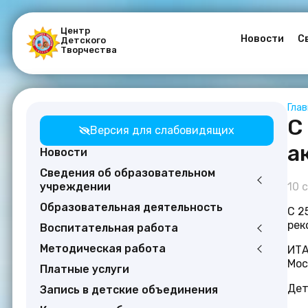
Центр
Новости
С
Детского
Творчества
Гла
С
Версия для слабовидящих
а
Новости
Сведения об образовательном
учреждении
10 
Образовательная деятельность
С 2
рек
Воспитательная работа
Методическая работа
ИТА
Мос
Платные услуги
Дет
Запись в детские объединения