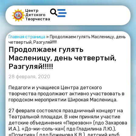
Центр
Детского
Творчества
Главная страница
»
Продолжаем гулять Масленицу, день
четвертый, Разгуляй!!!!!
Продолжаем гулять
Масленицу, день четвертый,
Разгуляй!!!!!
28 февраля, 2020
Педагоги и учащиеся Центра детского
творчества продолжают активно участвовать в
городском мероприятии Широкая Масленица.
27 февраля состоялся праздничный концерт на
Театральной площади. В нем приняли участие
детские объединения «Перезвон» (пдо Захарова
И.А.), «До-ми-соль-ка»( пдо Гладилина Л.Ю.),
«Позитив» ( пдо Боженова К.В.), детский клуб