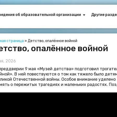
ведения об образовательной организации
Другие разде
вная страница
»
Детство, опалённое войной
етство, опалённое войной
ая, 2026
преддверии 9 мая «Музей детства» подготовил трогат
йной». В ней повествуются о том как тяжело было детям
ликой Отечественной войны. Особое внимание уделено 
мять о пережитых трагедиях и маленьких радостях. По