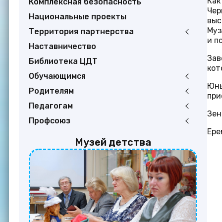
Как
Комплексная безопасность
Чер
Национальные проекты
выс
Муз
Территория партнерства
и п
Наставничество
Зав
Библиотека ЦДТ
кот
Обучающимся
Юны
Родителям
при
Педагогам
Зен
Профсоюз
Ере
Музей детства