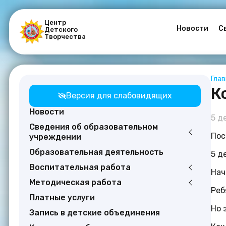
Центр
Новости
С
Детского
Творчества
Гла
К
Версия для слабовидящих
Новости
5 д
Сведения об образовательном
Пос
учреждении
Образовательная деятельность
5 д
Воспитательная работа
Нач
Методическая работа
Реб
Платные услуги
Но 
Запись в детские объединения