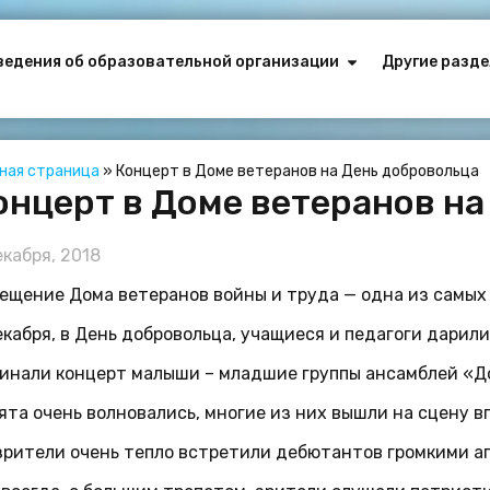
ведения об образовательной организации
Другие разде
вная страница
»
Концерт в Доме ветеранов на День добровольца
онцерт в Доме ветеранов на
екабря, 2018
ещение Дома ветеранов войны и труда — одна из самых
екабря, в День добровольца, учащиеся и педагоги дарил
инали концерт малыши – младшие группы ансамблей «Д
ята очень волновались, многие из них вышли на сцену в
зрители очень тепло встретили дебютантов громкими 