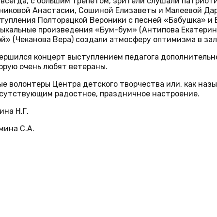
 всегда, с большим трепетом, зрители слушали патриот
никовой Анастасии, Сошиной Елизаветы и Малеевой Да
тупления Полторацкой Вероники с песней «Бабушка» и 
ыкальные произведения «Бум-бум» (Антипова Екатерина
ой» (Чеканова Вера) создали атмосферу оптимизма в зал
ершился концерт выступлением педагога дополнительно
орую очень любят ветераны.
е волонтеры Центра детского творчества или, как наз
сутствующим радостное, праздничное настроение.
ина Н.Г.
мина С.А.