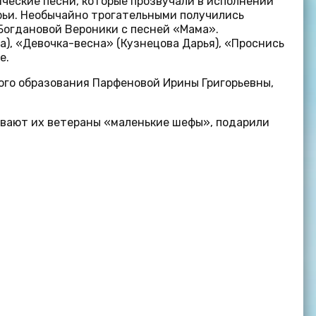
ические песни, которые прозвучали в исполнении
рьи. Необычайно трогательными получились
Богдановой Вероники с песней «Мама».
), «Девочка-весна» (Кузнецова Дарья), «Проснись
е.
го образования Парфеновой Ирины Григорьевны,
ывают их ветераны «маленькие шефы», подарили