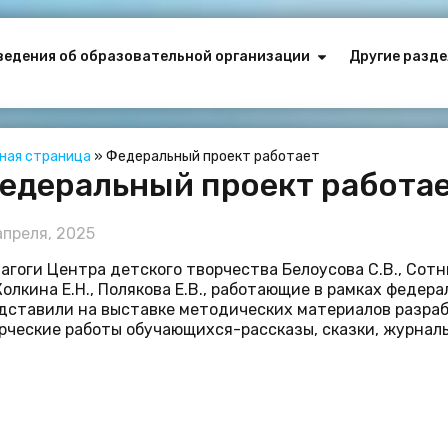
ведения об образовательной организации
Другие разде
вная страница
»
Федеральный проект работает
едеральный проект работа
апреля, 2025
агоги Центра детского творчества Белоусова С.В., Сотник
 Колкина Е.Н., Полякова Е.В., работающие в рамках федер
дставили на выставке методических материалов разраб
рческие работы обучающихся-рассказы, сказки, журнал