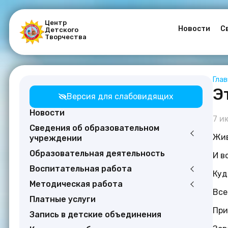
Центр
Новости
С
Детского
Творчества
Гла
Э
Версия для слабовидящих
Новости
7 и
Сведения об образовательном
Жив
учреждении
Образовательная деятельность
И в
Воспитательная работа
Куд
Методическая работа
Все
Платные услуги
При
Запись в детские объединения