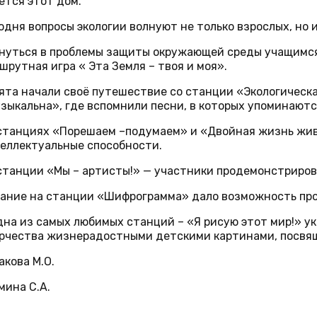
ется этот дом.
одня вопросы экологии волнуют не только взрослых, но 
нуться в проблемы защиты окружающей среды учащимся
шрутная игра « Эта Земля – твоя и моя».
ята начали своё путешествие со станции «Экологическа
зыкальна», где вспомнили песни, в которых упоминаютс
станциях «Порешаем –подумаем» и «Двойная жизнь жив
еллектуальные способности.
станции «Мы – артисты!» — участники продемонстриров
ание на станции «Шифрограмма» дало возможность про
дна из самых любимых станций – «Я рисую этот мир!» у
рчества жизнерадостными детскими картинами, посвящ
акова М.О.
мина С.А.