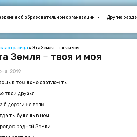
ведения об образовательной организации
Другие разде
вная страница
»
Эта Земля – твоя и моя
та Земля – твоя и моя
юня, 2019
ешь в том доме светлом ты
се твои друзья.
а б дороги не вели,
гда ты будешь в нем.
родою родной Земли