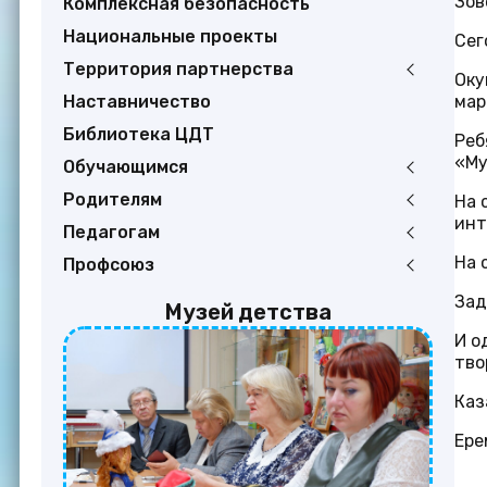
Зов
Комплексная безопасность
Национальные проекты
Сег
Территория партнерства
Оку
Наставничество
мар
Библиотека ЦДТ
Реб
«Му
Обучающимся
Родителям
На 
инт
Педагогам
На 
Профсоюз
Зад
Музей детства
И о
тво
Каз
Ере